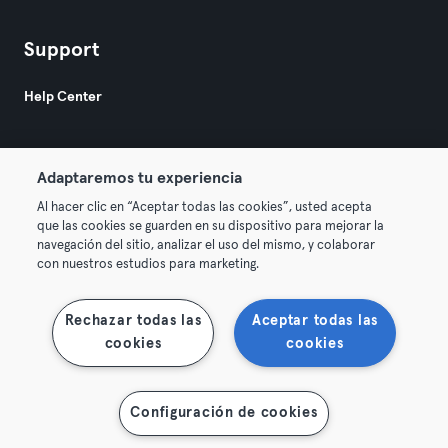
Support
Help Center
Adaptaremos tu experiencia
Al hacer clic en “Aceptar todas las cookies”, usted acepta
que las cookies se guarden en su dispositivo para mejorar la
© 2026 Urban Sports Group GmbH. All rights reserved.
navegación del sitio, analizar el uso del mismo, y colaborar
AGB
Datenschutz
Impressum
con nuestros estudios para marketing.
Vertrag hier kündigen
Hier Verträge widerrufen
Rechazar todas las
Aceptar todas las
cookies
cookies
Configuración de cookies