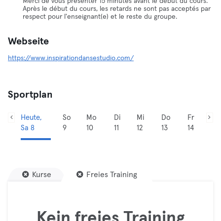
Merci de vous présenter 15 minutes avant le début du cours.
Après le début du cours, les retards ne sont pas acceptés par
respect pour l'enseignant(e) et le reste du groupe.
Webseite
https://www.inspirationdansestudio.com/
Sportplan
Heute,
So
Mo
Di
Mi
Do
Fr
Sa 8
9
10
11
12
13
14
Kurse
Freies Training
Kein freies Training