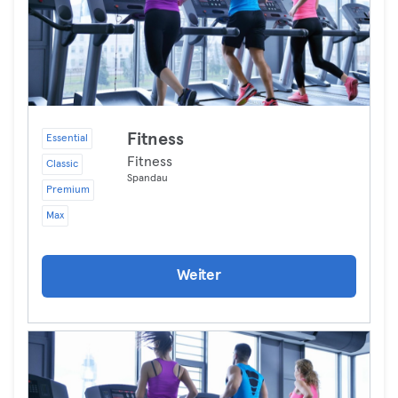
Fitness
Essential
Fitness
Classic
Spandau
Premium
Max
Weiter