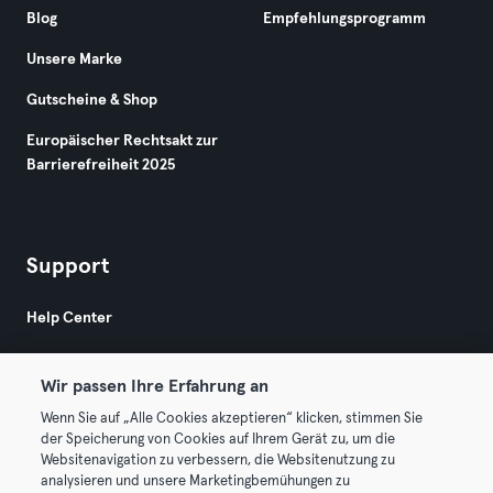
Blog
Empfehlungsprogramm
Unsere Marke
Gutscheine & Shop
Europäischer Rechtsakt zur
Barrierefreiheit 2025
Support
Help Center
Wir passen Ihre Erfahrung an
Wenn Sie auf „Alle Cookies akzeptieren“ klicken, stimmen Sie
der Speicherung von Cookies auf Ihrem Gerät zu, um die
Websitenavigation zu verbessern, die Websitenutzung zu
© 2026 Urban Sports Group GmbH. All rights reserved.
analysieren und unsere Marketingbemühungen zu