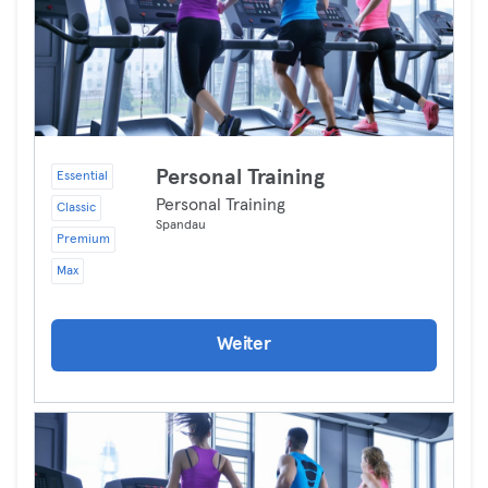
Personal Training
Essential
Personal Training
Classic
Spandau
Premium
Max
Weiter