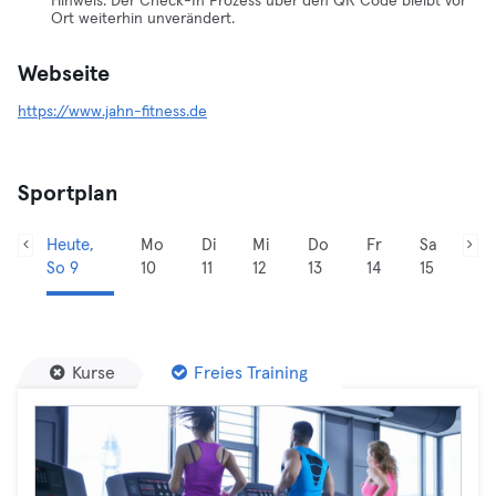
Hinweis: Der Check-In Prozess über den QR Code bleibt vor
Ort weiterhin unverändert.
Webseite
https://www.jahn-fitness.de
Sportplan
Heute,
Mo
Di
Mi
Do
Fr
Sa
So 9
10
11
12
13
14
15
Kurse
Freies Training