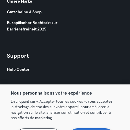
Unsere Marke
Gutscheine & Shop
Europäischer Rechtsakt zur
Barrierefreiheit 2025
Support
Help Center
Nous personnalisons votre expérience
En cliquant sur « Accepter tous les cookies », vous acceptez
le stockage de cookies sur votre appareil pour améliorer la
© 2026 Urban Sports Group GmbH. All rights reserved.
navigation sur le site, analyser son utilisation et contribuer à
AGB
Datenschutz
Impressum
nos efforts de marketing.
Vertrag hier kündigen
Hier Verträge widerrufen