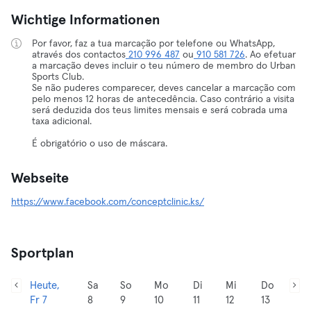
Wichtige Informationen
Por favor, faz a tua marcação por telefone ou WhatsApp,
através dos contactos
210 996 487
ou
910 581 726
. Ao efetuar
a marcação deves incluir o teu número de membro do Urban
Sports Club.
Se não puderes comparecer, deves cancelar a marcação com
pelo menos 12 horas de antecedência. Caso contrário a visita
será deduzida dos teus limites mensais e será cobrada uma
taxa adicional.
É obrigatório o uso de máscara.
Webseite
https://www.facebook.com/conceptclinic.ks/
Sportplan
Heute,
Sa
So
Mo
Di
Mi
Do
Fr 7
8
9
10
11
12
13