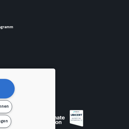
ogramm
ehnen
 widerrufen
ngen