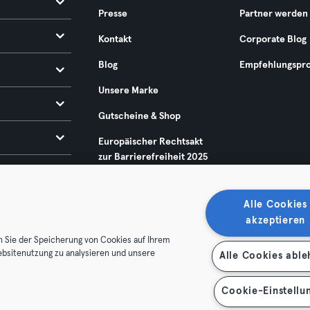
Presse
Partner werden
Kontakt
Corporate Blog
Blog
Empfehlungspr
Unsere Marke
Gutscheine & Shop
Europäischer Rechtsakt
zur Barrierefreiheit 2025
Alle Cookies
akzeptieren
n Sie der Speicherung von Cookies auf Ihrem
ebsitenutzung zu analysieren und unsere
Alle Cookies abl
enschutz
Impressum
Vertrag hier kündigen
Hier Verträge
Cookie-Einstellu