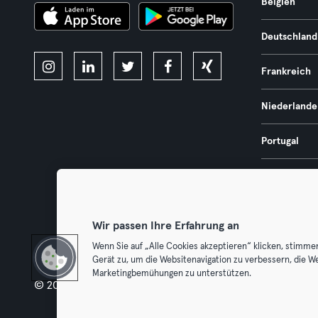
Belgien
Deutschland
Frankreich
Niederlande
Portugal
Spanien
Österreich
Wir passen Ihre Erfahrung an
Wenn Sie auf „Alle Cookies akzeptieren“ klicken, stimme
Gerät zu, um die Websitenavigation zu verbessern, die W
Marketingbemühungen zu unterstützen.
© 2026 Urban Sports Group GmbH. All rights reserved.
AGB
Dat