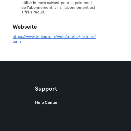
utilisé le mois suivant pour le paiement
de l'abonnement, ainsi l'abonnement est
à frais réduit.
Webseite
https://www.toulouse.fr/web/sports/piscines/
tarifs
Support
Help Center