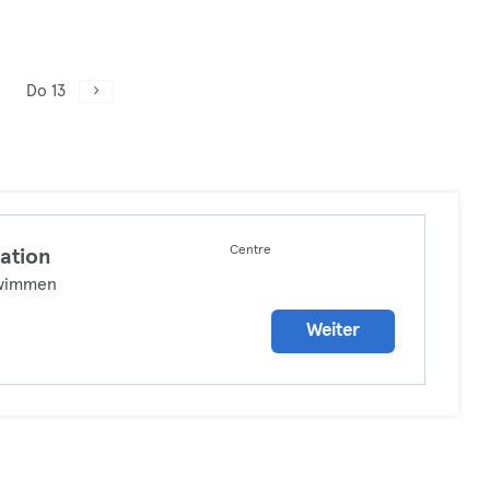
Do 13
Centre
ation
wimmen
Weiter