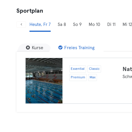
Sportplan
Heute, Fr 7
Sa 8
So 9
Mo 10
Di 11
Mi 12
Kurse
Freies Training
Nat
Essential
Classic
Sch
Premium
Max