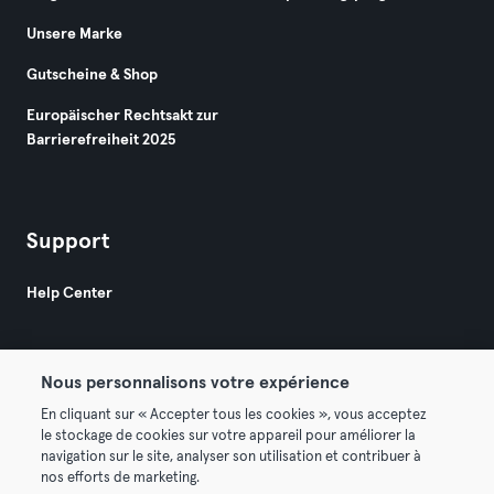
Unsere Marke
Gutscheine & Shop
Europäischer Rechtsakt zur
Barrierefreiheit 2025
Support
Help Center
Nous personnalisons votre expérience
En cliquant sur « Accepter tous les cookies », vous acceptez
le stockage de cookies sur votre appareil pour améliorer la
© 2026 Urban Sports Group GmbH. All rights reserved.
navigation sur le site, analyser son utilisation et contribuer à
AGB
Datenschutz
Impressum
nos efforts de marketing.