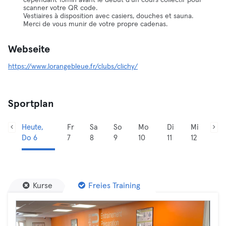
cependant 15min avant le début d'un cours collectif pour
scanner votre QR code.
Vestiaires à disposition avec casiers, douches et sauna.
Merci de vous munir de votre propre cadenas.
Webseite
https://www.lorangebleue.fr/clubs/clichy/
Sportplan
Heute,
Fr
Sa
So
Mo
Di
Mi
Do 6
7
8
9
10
11
12
Kurse
Freies Training