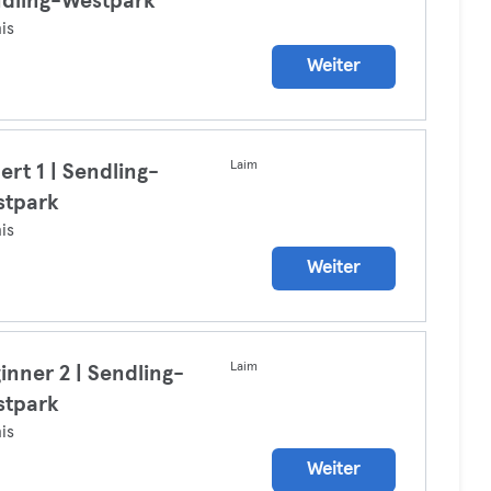
dling-Westpark
is
Weiter
Laim
ert 1 | Sendling-
stpark
is
Weiter
Laim
inner 2 | Sendling-
stpark
is
Weiter