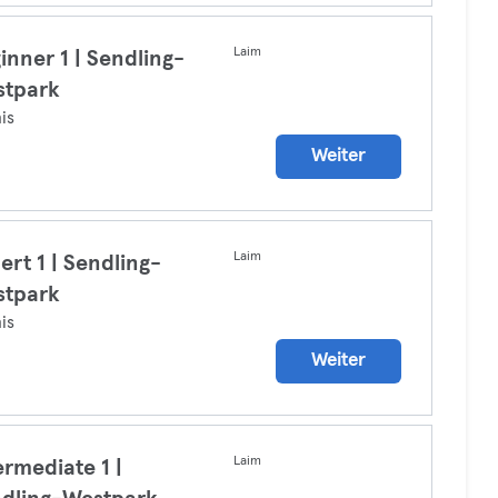
Laim
inner 1 | Sendling-
stpark
is
Weiter
Laim
ert 1 | Sendling-
stpark
is
Weiter
Laim
ermediate 1 |