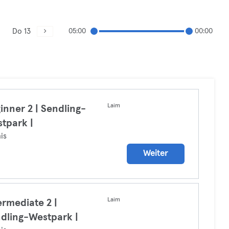
Do 13
05:00
00:00
Laim
inner 2 | Sendling-
tpark |
is
Weiter
Laim
ermediate 2 |
dling-Westpark |