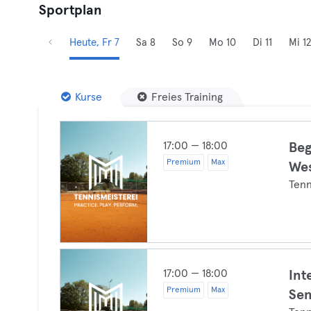
Sportplan
Heute, Fr 7
Sa 8
So 9
Mo 10
Di 11
Mi 12
Kurse
Freies Training
17:00 — 18:00
Beg
Premium
Max
Wes
Tenn
17:00 — 18:00
Int
Premium
Max
Sen