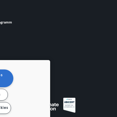
ogramm
os
s
 widerrufen
kies