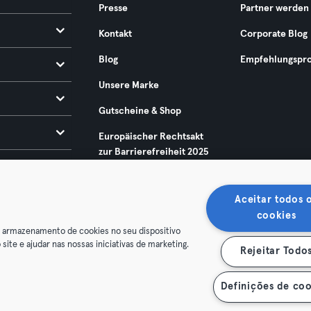
Presse
Partner werden
Kontakt
Corporate Blog
Blog
Empfehlungspr
Unsere Marke
Gutscheine & Shop
Europäischer Rechtsakt
zur Barrierefreiheit 2025
Aceitar todos 
cookies
o armazenamento de cookies no seu dispositivo
 site e ajudar nas nossas iniciativas de marketing.
Rejeitar Todo
enschutz
Impressum
Vertrag hier kündigen
Hier Verträge
Definições de coo