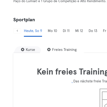
Paço do Lumiar) e 1 Grupo de Competição e Alto Rendimento.
Sportplan
Heute, So 9
Mo 10
Di 11
Mi 12
Do 13
Fr
Kurse
Freies Training
Kein freies Traini
.
Das nächste freie Trai