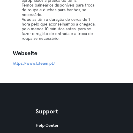
apropriados à prática do ténis.
Temos balneários disponíveis para troca
de roupa e duches para banhos, se
necessário.
As aulas têm a duração de cerca de 1
hora pelo que aconselhamos a chegada,
pelo menos 10 minutos antes, para se
fazer o registo de entrada e a troca de
roupa se necessário.
Webseite
https://www.lxteam.pt/
Support
Help Center