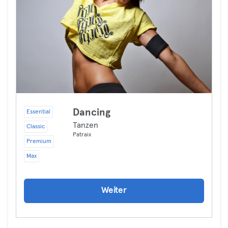
Dancing
Essential
Tanzen
Classic
Patraix
Premium
Max
Weiter