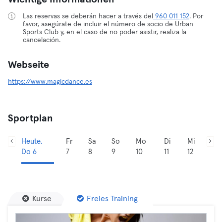
Las reservas se deberán hacer a través del
960 011 152
. Por
favor, asegúrate de incluir el número de socio de Urban
Sports Club y, en el caso de no poder asistir, realiza la
cancelación.
Webseite
https://www.magicdance.es
Sportplan
Heute,
Fr
Sa
So
Mo
Di
Mi
Do 6
7
8
9
10
11
12
Kurse
Freies Training