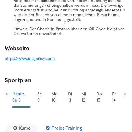
Bitte beachte, dass dies eine verbindliche Buchung ist, und
die Stornierungsfrist eingehalten werden muss. Die jeweilige
Stornierungsfrist wird bei der Buchung angezeigt. Andernfalls
wird dir der Besuch von deinem monatlichen Besuchslimit
abgezogen und in Rechnung gestellt.
Hinweis: Der Check-In Prozess über den QR Code bleibt vor
Ort weiterhin unverändert.
Webseite
https://www.magnificy.com/
Sportplan
Heute,
So
Mo
Di
Mi
Do
Fr
Sa 8
9
10
11
12
13
14
Kurse
Freies Training