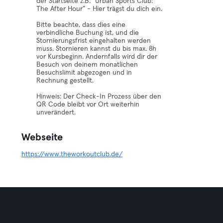
der Startseite z.B. "Urban Sports Club:
The After Hour" - Hier trägst du dich ein.
Bitte beachte, dass dies eine
verbindliche Buchung ist, und die
Stornierungsfrist eingehalten werden
muss. Stornieren kannst du bis max. 8h
vor Kursbeginn. Andernfalls wird dir der
Besuch von deinem monatlichen
Besuchslimit abgezogen und in
Rechnung gestellt.
Hinweis: Der Check-In Prozess über den
QR Code bleibt vor Ort weiterhin
unverändert.
Webseite
https://www.theworkoutclub.de/