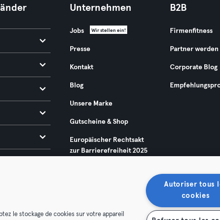
Länder
Unternehmen
B2B
Jobs
Firmenfitness
Wir stellen ein!
Presse
Partner werden
Kontakt
Corporate Blog
Blog
Empfehlungspr
Unsere Marke
Gutscheine & Shop
Europäischer Rechtsakt
zur Barrierefreiheit 2025
Autoriser tous l
cookies
ptez le stockage de cookies sur votre appareil