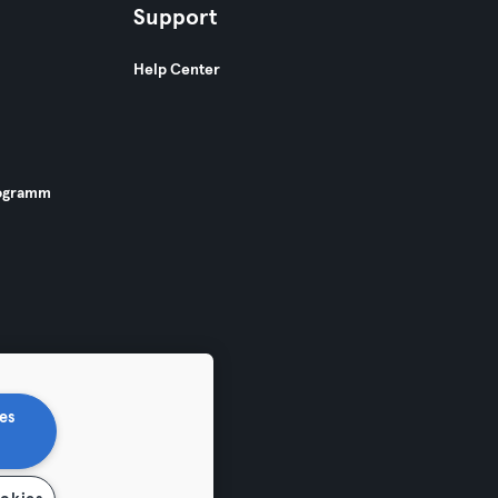
Support
Help Center
ogramm
es