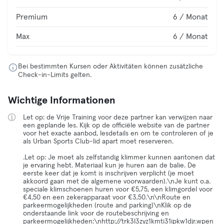
Premium
6 / Monat
Max
6 / Monat
Bei bestimmten Kursen oder Aktivitäten können zusätzliche
Check-in-Limits gelten.
Wichtige Informationen
Let op: de Vrije Training voor deze partner kan verwijzen naar
een geplande les. Kijk op de officiële website van de partner
voor het exacte aanbod, lesdetails en om te controleren of je
als Urban Sports Club-lid apart moet reserveren.
.Let op: Je moet als zelfstandig klimmer kunnen aantonen dat
je ervaring hebt. Materiaal kun je huren aan de balie. De
eerste keer dat je komt is inschrijven verplicht (je moet
akkoord gaan met de algemene voorwaarden).\nJe kunt o.a.
speciale klimschoenen huren voor €5,75, een klimgordel voor
€4,50 en een zekerapparaat voor €3,50.\n\nRoute en
parkeermogelijkheden (route and parking)\nKlik op de
onderstaande link voor de routebeschrijving en
parkeermogelijkheden:\nhttp://trk3l3zyz1kmti31ipkw1djr.wpen