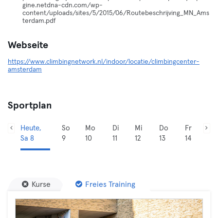
gine.netdna-cdn.com/wp-
content/uploads/sites/5/2015/06/Routebeschrijving_MN_Ams
terdam.pdf
Webseite
https://www.climbingnetwork.nl/indoor/locatie/climbingcenter-
amsterdam
Sportplan
Heute,
So
Mo
Di
Mi
Do
Fr
Sa 8
9
10
11
12
13
14
Kurse
Freies Training