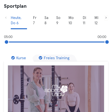
Sportplan
Heute,
Fr
Sa
So
Mo
Di
Mi
Do 6
7
8
9
10
11
12
05:00
00:00
Kurse
Freies Training