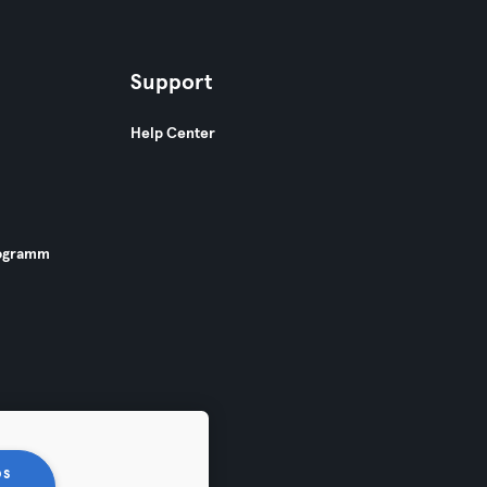
Support
Help Center
ogramm
os