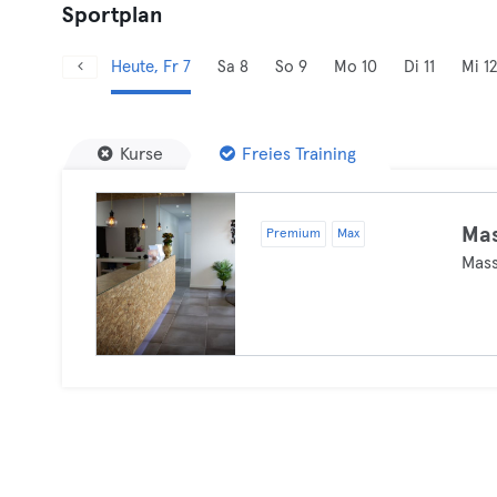
Sportplan
Heute, Fr 7
Sa 8
So 9
Mo 10
Di 11
Mi 12
Kurse
Freies Training
Ma
Premium
Max
Mas