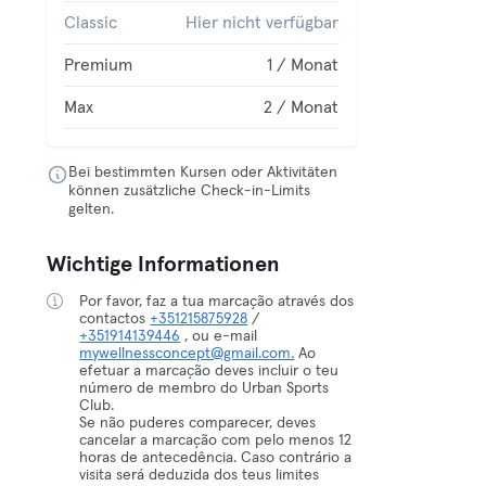
Classic
Hier nicht verfügbar
Premium
1 / Monat
Max
2 / Monat
Bei bestimmten Kursen oder Aktivitäten
können zusätzliche Check-in-Limits
gelten.
Wichtige Informationen
Por favor, faz a tua marcação através dos
contactos
+351215875928
/
+351914139446
, ou e-mail
mywellnessconcept@gmail.com.
Ao
efetuar a marcação deves incluir o teu
número de membro do Urban Sports
Club.
Se não puderes comparecer, deves
cancelar a marcação com pelo menos 12
horas de antecedência. Caso contrário a
visita será deduzida dos teus limites