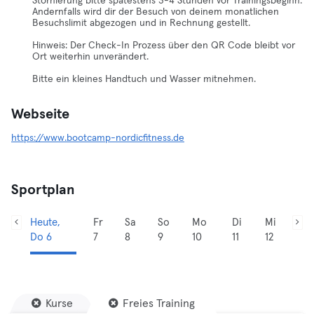
Stornierung bitte spätestens 3-4 Stunden vor Trainingsbeginn.
Andernfalls wird dir der Besuch von deinem monatlichen
Besuchslimit abgezogen und in Rechnung gestellt.
Hinweis: Der Check-In Prozess über den QR Code bleibt vor
Ort weiterhin unverändert.
Bitte ein kleines Handtuch und Wasser mitnehmen. ​​
Webseite
https://www.bootcamp-nordicfitness.de
Sportplan
Heute,
Fr
Sa
So
Mo
Di
Mi
Do 6
7
8
9
10
11
12
Kurse
Freies Training