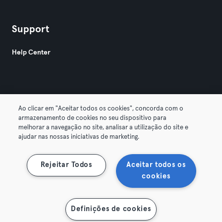
Support
Help Center
Ao clicar em "Aceitar todos os cookies", concorda com o
armazenamento de cookies no seu dispositivo para
© 2026 Urban Sports Group GmbH. All rights reserved.
melhorar a navegação no site, analisar a utilização do site e
AGB
Datenschutz
Impressum
ajudar nas nossas iniciativas de marketing.
Vertrag hier kündigen
Hier Verträge widerrufen
Rejeitar Todos
Aceitar todos os
cookies
Definições de cookies