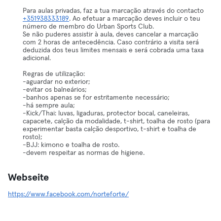
Para aulas privadas, faz a tua marcação através do contacto
+351938333189
. Ao efetuar a marcação deves incluir o teu
número de membro do Urban Sports Club.
Se não puderes assistir à aula, deves cancelar a marcação
com 2 horas de antecedência. Caso contrário a visita será
deduzida dos teus limites mensais e será cobrada uma taxa
adicional.
Regras de utilização:
-aguardar no exterior;
-evitar os balneários;
-banhos apenas se for estritamente necessário;
-há sempre aula;
-Kick/Thai: luvas, ligaduras, protector bocal, caneleiras,
capacete, calção da modalidade, t-shirt, toalha de rosto (para
experimentar basta calção desportivo, t-shirt e toalha de
rosto);
-BJJ: kimono e toalha de rosto.
-devem respeitar as normas de higiene.
Webseite
https://www.facebook.com/norteforte/