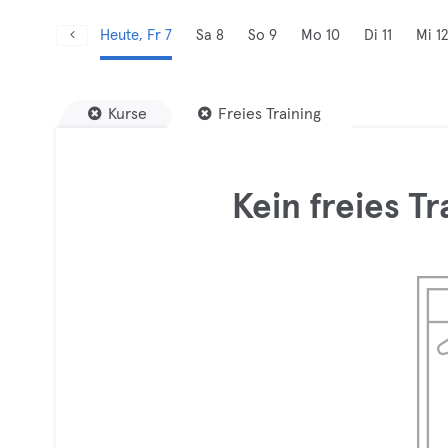
Heute, Fr 7
Sa 8
So 9
Mo 10
Di 11
Mi 12
Kurse
Freies Training
Kein freies T