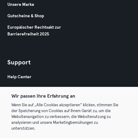
Unsere Marke
Gutscheine & Shop
Europäischer Rechtsakt zur
Barrierefreiheit 2025
Support
Help Center
Wir passen Ihre Erfahrung an
Wenn Sie auf „Alle Cookies akzeptieren“ klicken, stimmen Sie
der Speicherung von Cookies auf Ihrem Gerät zu, um die
Websitenavigation zu verbessern, die Websitenutzung zu
© 2026 Urban Sports Group GmbH. All rights reserved.
analysieren und unsere Marketingbemühungen zu
AGB
Datenschutz
Impressum
unterstützen.