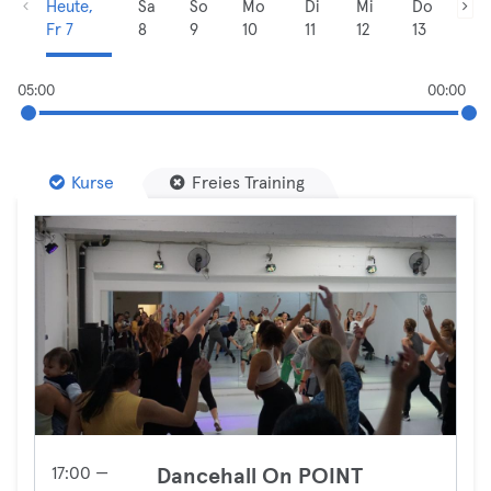
Heute,
Sa
So
Mo
Di
Mi
Do
Fr 7
8
9
10
11
12
13
05:00
00:00
Kurse
Freies Training
17:00 —
Dancehall On POINT