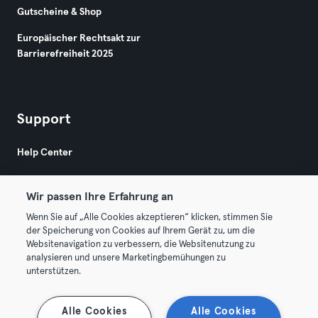
Gutscheine & Shop
Europäischer Rechtsakt zur
Barrierefreiheit 2025
Support
Help Center
Wir passen Ihre Erfahrung an
Wenn Sie auf „Alle Cookies akzeptieren“ klicken, stimmen Sie
der Speicherung von Cookies auf Ihrem Gerät zu, um die
Websitenavigation zu verbessern, die Websitenutzung zu
© 2026 Urban Sports Group GmbH. All rights reserved.
analysieren und unsere Marketingbemühungen zu
AGB
Datenschutz
Impressum
unterstützen.
Vertrag hier kündigen
Hier Verträge widerrufen
Alle Cookies
Alle Cookies