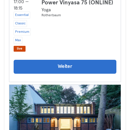
17:00 —
Power Vinyasa 75 (ONLINE)
18:15
Yoga
Essential
Rotherbaum
Classic
Premium
Max
live
Weiter