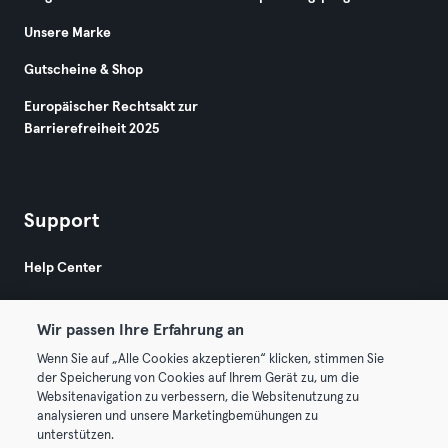
Unsere Marke
Gutscheine & Shop
Europäischer Rechtsakt zur
Barrierefreiheit 2025
Support
Help Center
Wir passen Ihre Erfahrung an
Wenn Sie auf „Alle Cookies akzeptieren“ klicken, stimmen Sie
der Speicherung von Cookies auf Ihrem Gerät zu, um die
Websitenavigation zu verbessern, die Websitenutzung zu
© 2026 Urban Sports Group GmbH. All rights reserved.
analysieren und unsere Marketingbemühungen zu
AGB
Datenschutz
Impressum
unterstützen.