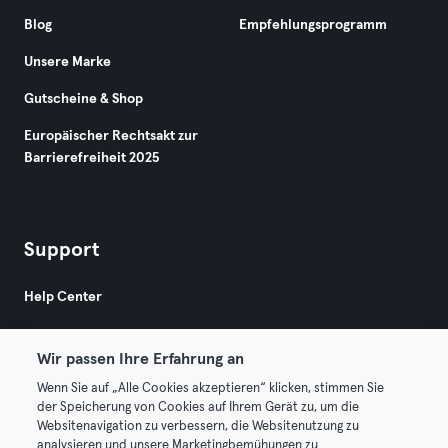
Blog
Empfehlungsprogramm
Unsere Marke
Gutscheine & Shop
Europäischer Rechtsakt zur
Barrierefreiheit 2025
Support
Help Center
Wir passen Ihre Erfahrung an
Wenn Sie auf „Alle Cookies akzeptieren“ klicken, stimmen Sie
der Speicherung von Cookies auf Ihrem Gerät zu, um die
Websitenavigation zu verbessern, die Websitenutzung zu
© 2026 Urban Sports Group GmbH. All rights reserved.
analysieren und unsere Marketingbemühungen zu