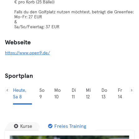
€ pro Korb (25 Bälle))
Falls du den Golfplatz nutzen möchtest, beträgt die Greenfee:
Mo-Fr: 27 EUR
&
Sa/So/Feiertag: 37 EUR
Webseite
https://www.open9.de/
Sportplan
Heute,
So
Mo
Di
Mi
Do
Fr
Sa 8
9
10
11
12
13
14
Kurse
Freies Training