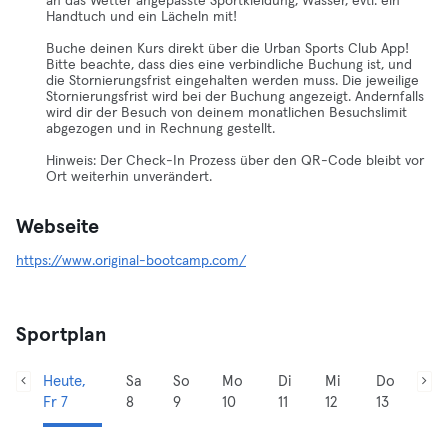
an das Wetter angepasste Sportkleidung, Wasser, evtl. ein
Handtuch und ein Lächeln mit!
Buche deinen Kurs direkt über die Urban Sports Club App!
Bitte beachte, dass dies eine verbindliche Buchung ist, und
die Stornierungsfrist eingehalten werden muss. Die jeweilige
Stornierungsfrist wird bei der Buchung angezeigt. Andernfalls
wird dir der Besuch von deinem monatlichen Besuchslimit
abgezogen und in Rechnung gestellt.
Hinweis: Der Check-In Prozess über den QR-Code bleibt vor
Ort weiterhin unverändert.
Webseite
https://www.original-bootcamp.com/
Sportplan
Heute,
Sa
So
Mo
Di
Mi
Do
Fr 7
8
9
10
11
12
13