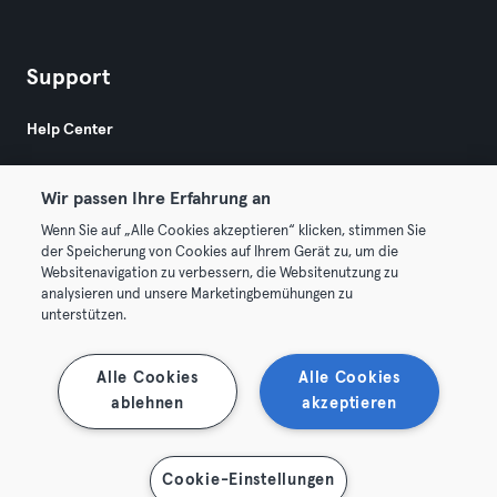
Support
Help Center
Wir passen Ihre Erfahrung an
Wenn Sie auf „Alle Cookies akzeptieren“ klicken, stimmen Sie
der Speicherung von Cookies auf Ihrem Gerät zu, um die
Websitenavigation zu verbessern, die Websitenutzung zu
© 2026 Urban Sports Group GmbH. All rights reserved.
analysieren und unsere Marketingbemühungen zu
AGB
Datenschutz
Impressum
unterstützen.
Vertrag hier kündigen
Hier Verträge widerrufen
Alle Cookies
Alle Cookies
ablehnen
akzeptieren
Cookie-Einstellungen