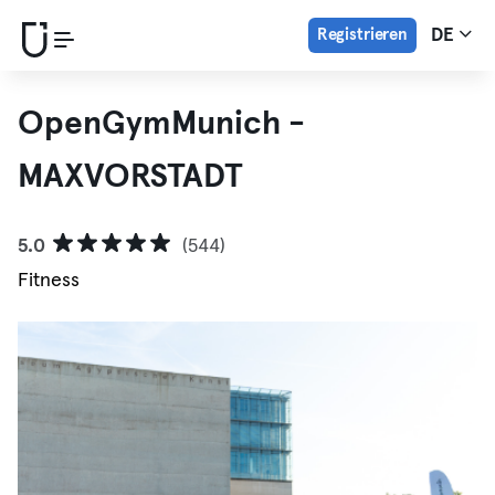
Registrieren
DE
OpenGymMunich -
MAXVORSTADT
5.0
(544)
Fitness