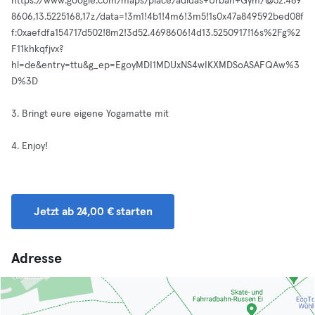
https://www.google.com/maps/place/adidas+Urban+Gym/@52.469
8606,13.5225168,17z/data=!3m1!4b1!4m6!3m5!1s0x47a849592bed08f
f:0xaefdfa154717d502!8m2!3d52.4698606!4d13.5250917!16s%2Fg%2
F11khkqfjvx?
hl=de&entry=ttu&g_ep=EgoyMDI1MDUxNS4wIKXMDSoASAFQAw%3
D%3D
3. Bringt eure eigene Yogamatte mit
4. Enjoy!
Jetzt ab 24,00 € starten
Adresse