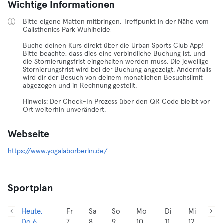
Wichtige Informationen
Bitte eigene Matten mitbringen. Treffpunkt in der Nähe vom
Calisthenics Park Wuhlheide.
Buche deinen Kurs direkt über die Urban Sports Club App!
Bitte beachte, dass dies eine verbindliche Buchung ist, und
die Stornierungsfrist eingehalten werden muss. Die jeweilige
Stornierungsfrist wird bei der Buchung angezeigt. Andernfalls
wird dir der Besuch von deinem monatlichen Besuchslimit
abgezogen und in Rechnung gestellt.
Hinweis: Der Check-In Prozess über den QR Code bleibt vor
Ort weiterhin unverändert.
Webseite
https://www.yogalaborberlin.de/
Sportplan
Heute,
Fr
Sa
So
Mo
Di
Mi
Do 6
7
8
9
10
11
12