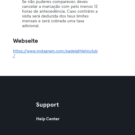
Se não puderes comparecer, deves
cancelar a marcação com pelo menos 12
horas de antecedência. Caso contrário a
visita será deduzida dos teus limites
mensais e será cobrada uma taxa
adicional.
Webseite
https://www.instagram.com/padelathleticclub
/
Support
Help Center