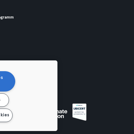
ogramm
os
s
 widerrufen
kies