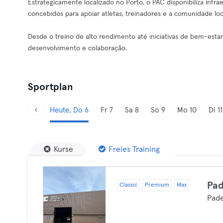
Estrategicamente localizado no Porto, o PAC disponibiliza infra
concebidos para apoiar atletas, treinadores e a comunidade loc
Desde o treino de alto rendimento até iniciativas de bem-estar
desenvolvimento e colaboração.
Sportplan
Heute, Do 6
Fr 7
Sa 8
So 9
Mo 10
Di 11
Kurse
Freies Training
Pad
Classic
Premium
Max
Pade