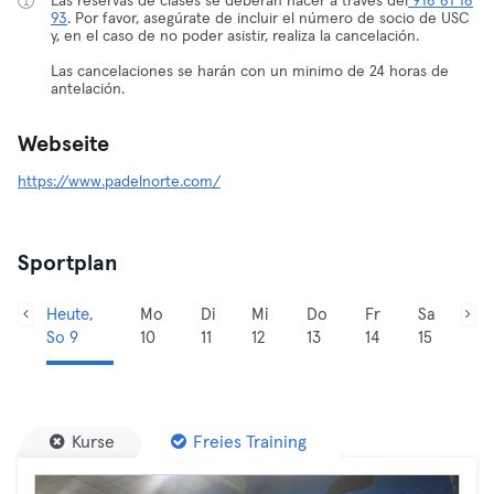
Las reservas de clases se deberán hacer a través del
916 61 16
93
. Por favor, asegúrate de incluir el número de socio de USC
y, en el caso de no poder asistir, realiza la cancelación.
Las cancelaciones se harán con un minimo de 24 horas de
antelación.
Webseite
https://www.padelnorte.com/
Sportplan
Heute,
Mo
Di
Mi
Do
Fr
Sa
So 9
10
11
12
13
14
15
Kurse
Freies Training