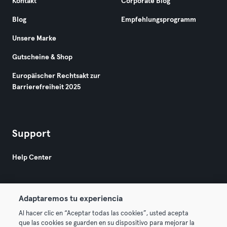
Kontakt
Corporate Blog
Blog
Empfehlungsprogramm
Unsere Marke
Gutscheine & Shop
Europäischer Rechtsakt zur
Barrierefreiheit 2025
Support
Help Center
Adaptaremos tu experiencia
Al hacer clic en “Aceptar todas las cookies”, usted acepta
que las cookies se guarden en su dispositivo para mejorar la
© 2026 Urban Sports Group GmbH. All rights reserved.