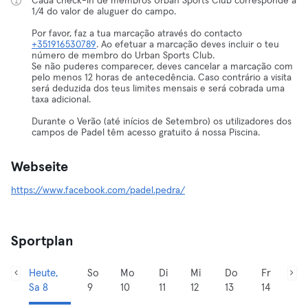
Cada check-in de membros Urban Sports Club corresponde a
1/4 do valor de aluguer do campo.
Por favor, faz a tua marcação através do contacto
+351916530789
. Ao efetuar a marcação deves incluir o teu
número de membro do Urban Sports Club.
Se não puderes comparecer, deves cancelar a marcação com
pelo menos 12 horas de antecedência. Caso contrário a visita
será deduzida dos teus limites mensais e será cobrada uma
taxa adicional.
Durante o Verão (até inícios de Setembro) os utilizadores dos
campos de Padel têm acesso gratuito á nossa Piscina.
Webseite
https://www.facebook.com/padel.pedra/
Sportplan
Heute,
So
Mo
Di
Mi
Do
Fr
Sa 8
9
10
11
12
13
14