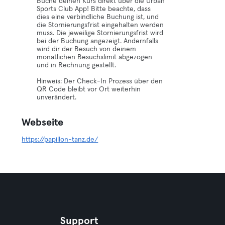
Buche deinen Kurs direkt über die Urban
Sports Club App! Bitte beachte, dass
dies eine verbindliche Buchung ist, und
die Stornierungsfrist eingehalten werden
muss. Die jeweilige Stornierungsfrist wird
bei der Buchung angezeigt. Andernfalls
wird dir der Besuch von deinem
monatlichen Besuchslimit abgezogen
und in Rechnung gestellt.
Hinweis: Der Check-In Prozess über den
QR Code bleibt vor Ort weiterhin
unverändert.
Webseite
https://papillon-tanz.de/
Support