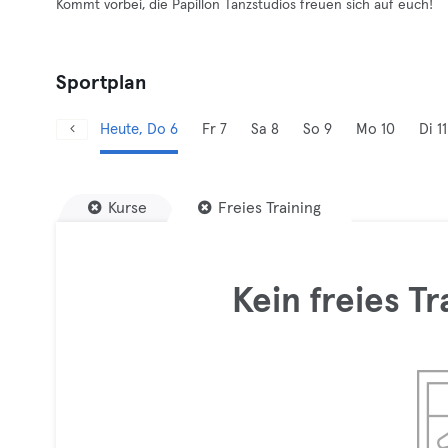
Kommt vorbei, die Papillon Tanzstudios freuen sich auf euch!
Sportplan
Heute, Do 6
Fr 7
Sa 8
So 9
Mo 10
Di 11
Kurse
Freies Training
Kein freies T