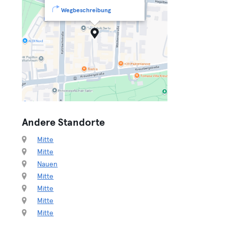
Wegbeschreibung
Andere Standorte
Mitte
Mitte
Nauen
Mitte
Mitte
Mitte
Mitte