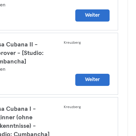
zen
Weiter
Kreuzberg
sa Cubana II -
rover - [Studio:
mbancha]
zen
Weiter
Kreuzberg
sa Cubana I -
inner (ohne
kenntnisse) -
udio: Cumbancha]