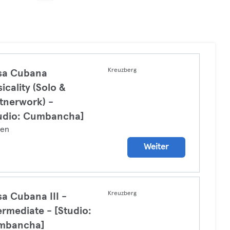
Kreuzberg
sa Cubana
icality (Solo &
tnerwork) -
udio: Cumbancha]
zen
Weiter
Kreuzberg
sa Cubana III -
ermediate - [Studio:
mbancha]