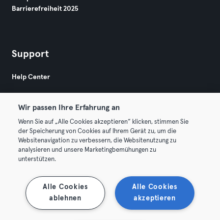
Barrierefreiheit 2025
Support
Help Center
Wir passen Ihre Erfahrung an
Wenn Sie auf „Alle Cookies akzeptieren“ klicken, stimmen Sie
der Speicherung von Cookies auf Ihrem Gerät zu, um die
Websitenavigation zu verbessern, die Websitenutzung zu
© 2026 Urban Sports Group GmbH. All rights reserved.
analysieren und unsere Marketingbemühungen zu
AGB
Datenschutz
Impressum
unterstützen.
Vertrag hier kündigen
Hier Verträge widerrufen
Alle Cookies
Alle Cookies
ablehnen
akzeptieren