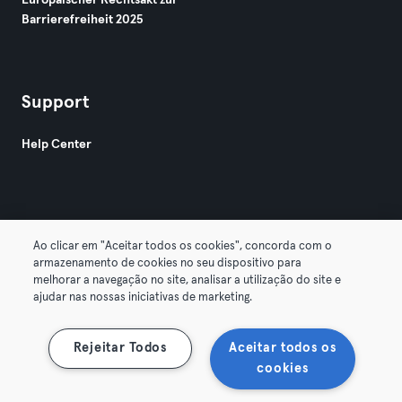
Europäischer Rechtsakt zur
Barrierefreiheit 2025
Support
Help Center
Ao clicar em "Aceitar todos os cookies", concorda com o
armazenamento de cookies no seu dispositivo para
© 2026 Urban Sports Group GmbH. All rights reserved.
melhorar a navegação no site, analisar a utilização do site e
AGB
Datenschutz
Impressum
ajudar nas nossas iniciativas de marketing.
Vertrag hier kündigen
Hier Verträge widerrufen
Rejeitar Todos
Aceitar todos os
cookies