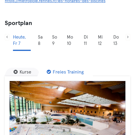
https://metropole.rennes.fr/les-horaires-des-piscines
Sportplan
Heute,
Sa
So
Mo
Di
Mi
Do
Fr 7
8
9
10
11
12
13
Kurse
Freies Training