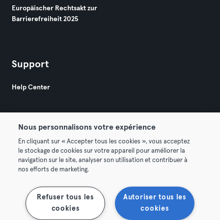
Europäischer Rechtsakt zur
Barrierefreiheit 2025
Support
Help Center
Nous personnalisons votre expérience
En cliquant sur « Accepter tous les cookies », vous acceptez
le stockage de cookies sur votre appareil pour améliorer la
© 2026 Urban Sports Group GmbH. All rights reserved.
navigation sur le site, analyser son utilisation et contribuer à
AGB
Datenschutz
Impressum
nos efforts de marketing.
Vertrag hier kündigen
Hier Verträge widerrufen
Refuser tous les
Autoriser tous les
cookies
cookies