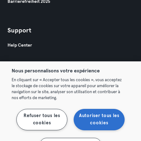
Barrierefreiheit 2025
Support
Help Center
Nous personnalisons votre expérience
En cliquant sur « Accepter tous les cookies », vous acceptez
le stockage de cookies sur votre appareil pour améliorer la
© 2026 Urban Sports Group GmbH. All rights reserved.
navigation sur le site, analyser son utilisation et contribuer à
AGB
Datenschutz
Impressum
nos efforts de marketing.
Vertrag hier kündigen
Hier Verträge widerrufen
Refuser tous les
Autoriser tous les
cookies
cookies