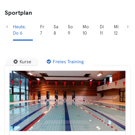
Sportplan
Heute,
Fr
Sa
So
Mo
Di
Mi
Do 6
7
8
9
10
11
12
Kurse
Freies Training