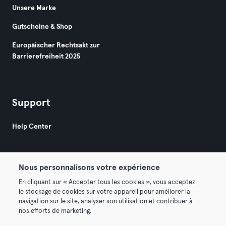
Unsere Marke
Gutscheine & Shop
Europäischer Rechtsakt zur
Barrierefreiheit 2025
Support
Help Center
Nous personnalisons votre expérience
En cliquant sur « Accepter tous les cookies », vous acceptez
le stockage de cookies sur votre appareil pour améliorer la
© 2026 Urban Sports Group GmbH. All rights reserved.
navigation sur le site, analyser son utilisation et contribuer à
AGB
Datenschutz
Impressum
nos efforts de marketing.