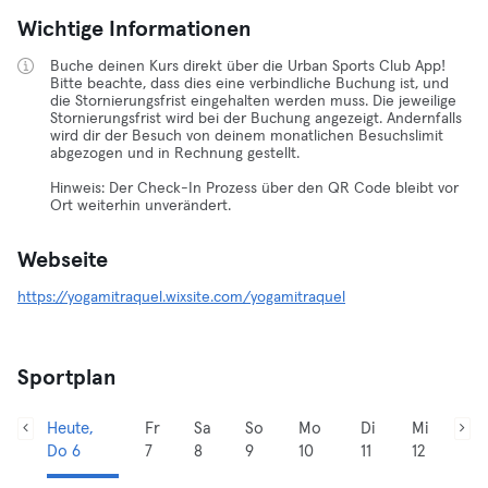
Wichtige Informationen
Buche deinen Kurs direkt über die Urban Sports Club App!
Bitte beachte, dass dies eine verbindliche Buchung ist, und
die Stornierungsfrist eingehalten werden muss. Die jeweilige
Stornierungsfrist wird bei der Buchung angezeigt. Andernfalls
wird dir der Besuch von deinem monatlichen Besuchslimit
abgezogen und in Rechnung gestellt.
Hinweis: Der Check-In Prozess über den QR Code bleibt vor
Ort weiterhin unverändert.
Webseite
https://yogamitraquel.wixsite.com/yogamitraquel
Sportplan
Heute,
Fr
Sa
So
Mo
Di
Mi
Do 6
7
8
9
10
11
12