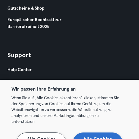
Gutscheine & Shop
Europäischer Rechtsakt zur
Barrierefreiheit 2025
Support
Help Center
Wir passen Ihre Erfahrung an
Wenn Sie auf „Alle Cookies akzeptieren“ klicken, stimmen Sie
der Speicherung von Cookies auf Ihrem Gerät zu, um die
Websitenavigation zu verbessern, die Websitenutzung zu
© 2026 Urban Sports Group GmbH. All rights reserved.
analysieren und unsere Marketingbemühungen zu
AGB
Datenschutz
Impressum
unterstützen.
Vertrag hier kündigen
Hier Verträge widerrufen