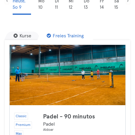
Heute,
Mo
Di
Mi
Do
Fr
Sa
So 9
10
11
12
13
14
15
Kurse
Freies Training
Padel - 90 minutos
Classic
Padel
Premium
Aldoar
Max