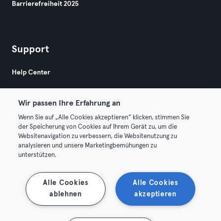
Barrierefreiheit 2025
Support
Help Center
Wir passen Ihre Erfahrung an
Wenn Sie auf „Alle Cookies akzeptieren“ klicken, stimmen Sie
der Speicherung von Cookies auf Ihrem Gerät zu, um die
Websitenavigation zu verbessern, die Websitenutzung zu
© 2026 Urban Sports Group GmbH. All rights reserved.
analysieren und unsere Marketingbemühungen zu
AGB
Datenschutz
Impressum
unterstützen.
Vertrag hier kündigen
Hier Verträge widerrufen
Alle Cookies
Alle Cookies
ablehnen
akzeptieren