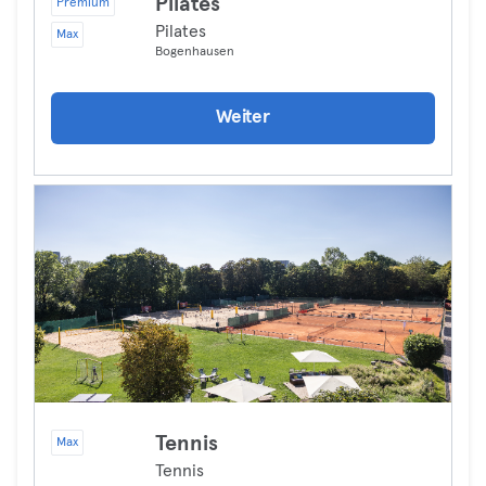
Pilates
Premium
Pilates
Max
Bogenhausen
Weiter
Tennis
Max
Tennis