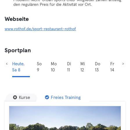
Problem! Nicht-Urban Sports Club-Mitglieder zahlen anteilig
den regulären Preis für die Aktivität vor Ort.
Webseite
www.rothof.de/sport-restaurant-rothof
Sportplan
Heute,
So
Mo
Di
Mi
Do
Fr
Sa 8
9
10
11
12
13
14
Kurse
Freies Training