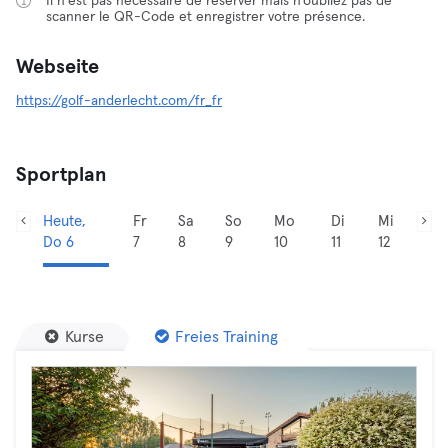
Il n'est pas nécessaire de réserver mais n’oubliez pas de
scanner le QR-Code et enregistrer votre présence.
Webseite
https://golf-anderlecht.com/fr_fr
Sportplan
Heute,
Fr
Sa
So
Mo
Di
Mi
Do 6
7
8
9
10
11
12
Kurse
Freies Training