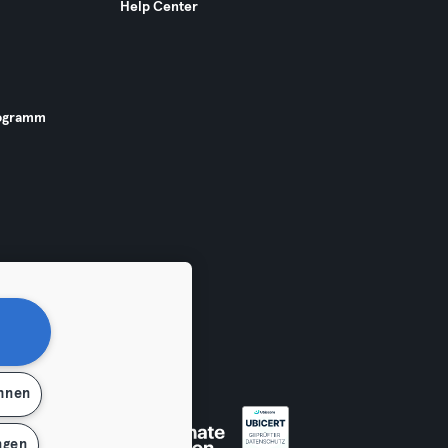
Help Center
ogramm
ehnen
 widerrufen
ngen