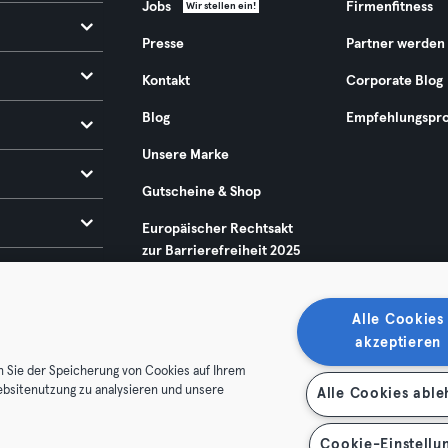
Jobs
Firmenfitness
Wir stellen ein!
Presse
Partner werden
Kontakt
Corporate Blog
Blog
Empfehlungspr
Unsere Marke
Gutscheine & Shop
Europäischer Rechtsakt
zur Barrierefreiheit 2025
Alle Cookies
akzeptieren
n Sie der Speicherung von Cookies auf Ihrem
ebsitenutzung zu analysieren und unsere
Alle Cookies abl
enschutz
Impressum
Vertrag hier kündigen
Hier Verträge
Cookie-Einstellu