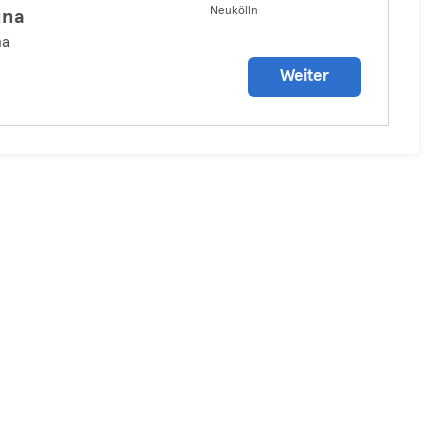
Neukölln
una
na
Weiter