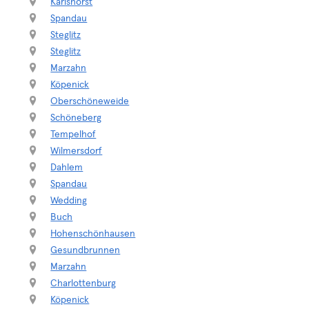
Karlshorst
Spandau
Steglitz
Steglitz
Marzahn
Köpenick
Oberschöneweide
Schöneberg
Tempelhof
Wilmersdorf
Dahlem
Spandau
Wedding
Buch
Hohenschönhausen
Gesundbrunnen
Marzahn
Charlottenburg
Köpenick