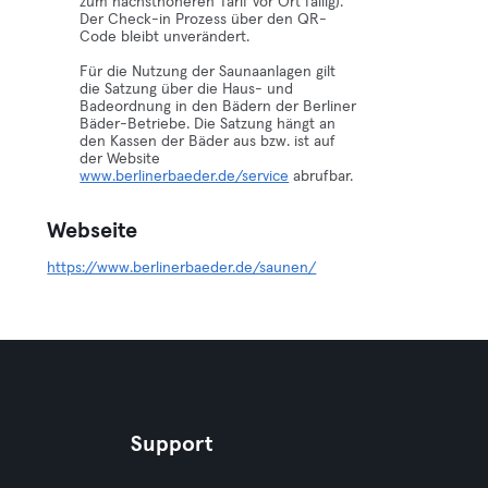
zum nächsthöheren Tarif vor Ort fällig).
Der Check-in Prozess über den QR-
Code bleibt unverändert.
Für die Nutzung der Saunaanlagen gilt
die Satzung über die Haus- und
Badeordnung in den Bädern der Berliner
Bäder-Betriebe. Die Satzung hängt an
den Kassen der Bäder aus bzw. ist auf
der Website
www.berlinerbaeder.de/service
abrufbar.
Webseite
https://www.berlinerbaeder.de/saunen/
Support