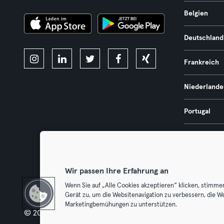
Belgien
Deutschland
Frankreich
Niederlande
Portugal
Spanien
Österreich
Wir passen Ihre Erfahrung an
Wenn Sie auf „Alle Cookies akzeptieren“ klicken, stimme
Gerät zu, um die Websitenavigation zu verbessern, die W
Marketingbemühungen zu unterstützen.
© 2026 Urban Sports Group GmbH. All rights reserved.
AGB
Dat