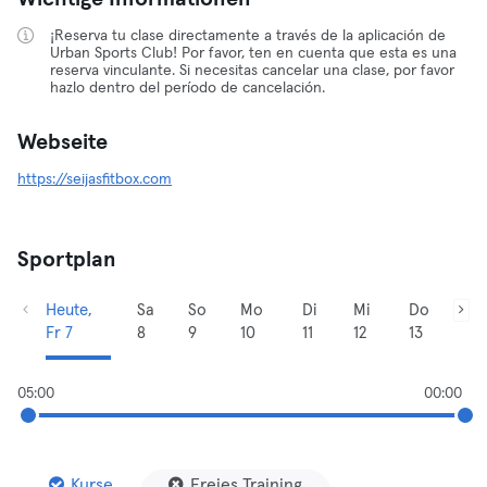
¡Reserva tu clase directamente a través de la aplicación de
Urban Sports Club! Por favor, ten en cuenta que esta es una
reserva vinculante. Si necesitas cancelar una clase, por favor
hazlo dentro del período de cancelación.
Webseite
https://seijasfitbox.com
Sportplan
Heute,
Sa
So
Mo
Di
Mi
Do
Fr 7
8
9
10
11
12
13
05:00
00:00
Kurse
Freies Training