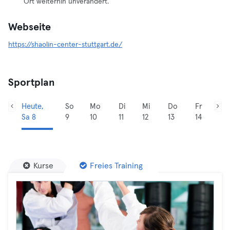
Ort weiterhin unverändert.
Webseite
https://shaolin-center-stuttgart.de/
Sportplan
Heute,
So
Mo
Di
Mi
Do
Fr
Sa 8
9
10
11
12
13
14
Kurse
Freies Training