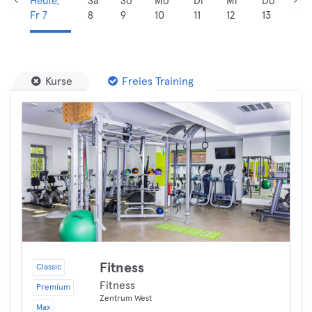
Heute,
Sa
So
Mo
Di
Mi
Do
Fr 7
8
9
10
11
12
13
Kurse
Freies Training
Fitness
Classic
Fitness
Premium
Zentrum West
Max