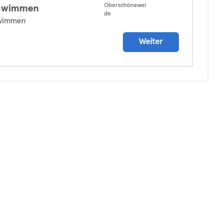
Oberschönewei
hwimmen
de
wimmen
Weiter