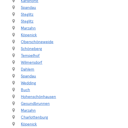
Karlshorst
Spandau
Steglitz
Steglitz
Marzahn
Köpenick
Oberschöneweide
Schöneberg
Tempelhof
Wilmersdorf
Dahlem
Spandau
Wedding
Buch
Hohenschönhausen
Gesundbrunnen
Marzahn
Charlottenburg
Köpenick